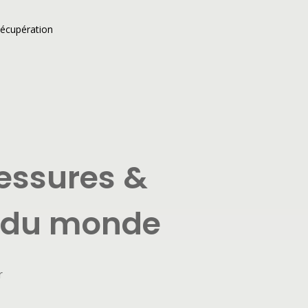
écupération
lessures &
s du monde
r